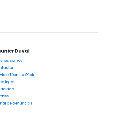
unier Duval
iénes somos
ntactar
vicio Técnico Oficial
so legal
ivacidad
okies
nal de denuncias