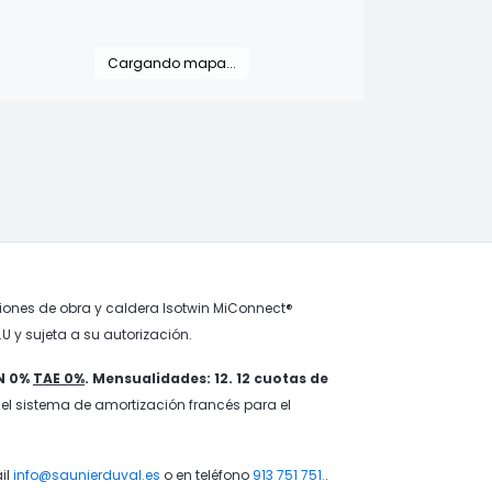
Cargando mapa...
ones de obra y caldera Isotwin MiConnect®
U y sujeta a su autorización.
IN 0%
TAE 0%
. Mensualidades: 12. 12 cuotas de
 el sistema de amortización francés para el
il
info@saunierduval.es
o en teléfono
913 751 751.
.