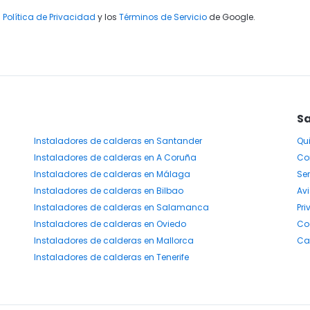
a
Política de Privacidad
y los
Términos de Servicio
de Google.
Sa
Instaladores
de calderas
en Santander
Qu
Instaladores
de calderas
en A Coruña
Co
Instaladores
de calderas
en Málaga
Ser
Instaladores
de calderas
en Bilbao
Avi
Instaladores
de calderas
en Salamanca
Pr
Instaladores
de calderas
en Oviedo
Co
Instaladores
de calderas
en Mallorca
Ca
Instaladores
de calderas
en Tenerife