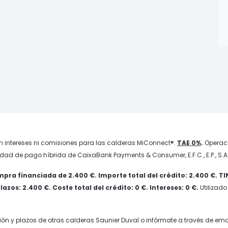
n intereses ni comisiones para las calderas MiConnect®.
TAE 0%
.
Operaci
idad de pago híbrida de CaixaBank Payments & Consumer, E.F.C., E.P., S.A.
pra financiada de 2.400 €. Importe total del crédito: 2.400 €. T
zos: 2.400 €. Coste total del crédito: 0 €. Intereses: 0 €.
Utilizado
ión y plazos de otras calderas Saunier Duval o infórmate a través de ema