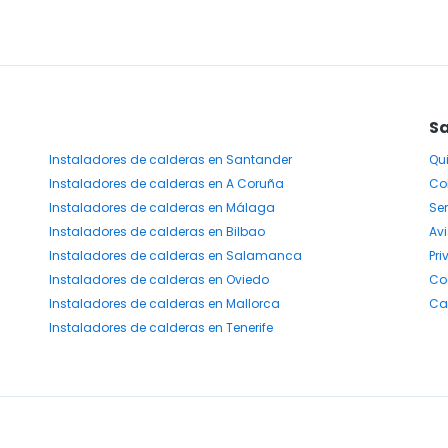
Sa
Instaladores
de calderas
en Santander
Qu
Instaladores
de calderas
en A Coruña
Co
Instaladores
de calderas
en Málaga
Ser
Instaladores
de calderas
en Bilbao
Avi
Instaladores
de calderas
en Salamanca
Pr
Instaladores
de calderas
en Oviedo
Co
Instaladores
de calderas
en Mallorca
Ca
Instaladores
de calderas
en Tenerife