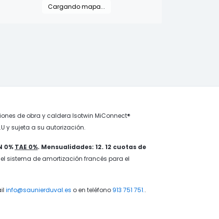
Cargando mapa...
ones de obra y caldera Isotwin MiConnect®
U y sujeta a su autorización.
IN 0%
TAE 0%
. Mensualidades: 12. 12 cuotas de
 el sistema de amortización francés para el
il
info@saunierduval.es
o en teléfono
913 751 751.
.