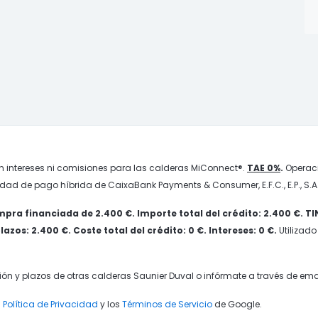
n intereses ni comisiones para las calderas MiConnect®.
TAE 0%
.
Operaci
idad de pago híbrida de CaixaBank Payments & Consumer, E.F.C., E.P., S.A.
pra financiada de 2.400 €. Importe total del crédito: 2.400 €. T
zos: 2.400 €. Coste total del crédito: 0 €. Intereses: 0 €.
Utilizado
ión y plazos de otras calderas Saunier Duval o infórmate a través de ema
a
Política de Privacidad
y los
Términos de Servicio
de Google.