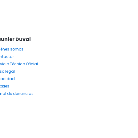
unier Duval
iénes somos
ntactar
vicio Técnico Oficial
so legal
ivacidad
okies
nal de denuncias