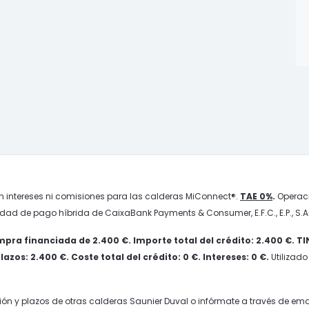
n intereses ni comisiones para las calderas MiConnect®.
TAE 0%
.
Operaci
idad de pago híbrida de CaixaBank Payments & Consumer, E.F.C., E.P., S.A.
pra financiada de 2.400 €. Importe total del crédito: 2.400 €. T
zos: 2.400 €. Coste total del crédito: 0 €. Intereses: 0 €.
Utilizado
ión y plazos de otras calderas Saunier Duval o infórmate a través de ema