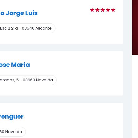
o Jorge Luis
Esc 2 2ºa
-
03540 Alicante
ose Maria
arados, 5
-
03660 Novelda
renguer
60 Novelda