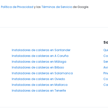
a
Política de Privacidad
y los
Términos de Servicio
de Google.
Sa
Instaladores
de calderas
en Santander
Qu
Instaladores
de calderas
en A Coruña
Co
Instaladores
de calderas
en Málaga
Ser
Instaladores
de calderas
en Bilbao
Avi
Instaladores
de calderas
en Salamanca
Pr
Instaladores
de calderas
en Oviedo
Co
Instaladores
de calderas
en Mallorca
Ca
Instaladores
de calderas
en Tenerife