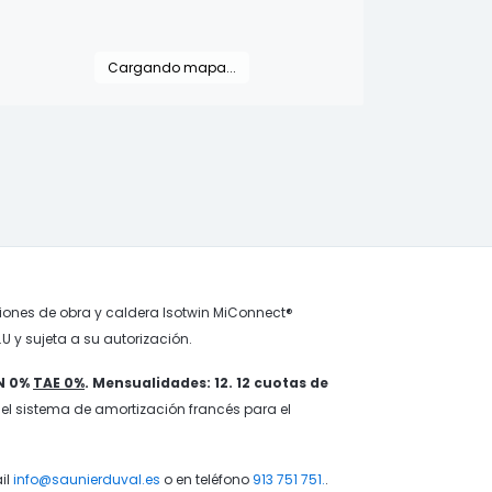
Cargando mapa...
ones de obra y caldera Isotwin MiConnect®
U y sujeta a su autorización.
IN 0%
TAE 0%
. Mensualidades: 12. 12 cuotas de
 el sistema de amortización francés para el
il
info@saunierduval.es
o en teléfono
913 751 751.
.