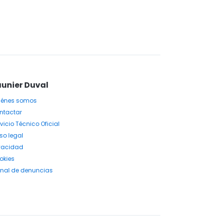
unier Duval
iénes somos
ntactar
vicio Técnico Oficial
so legal
ivacidad
okies
nal de denuncias