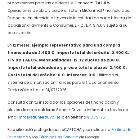
ni comisiones para las calderas MiConnect®.
TAE 0%
.
Operaciones de obra y caldera Isotwin MiConnect® no incluidos.
Financiación ofrecida a través de la entidad de pago híbrida de
CaixaBank Payments & Consumer, E.F.C., E.P., S.A.U y sujeta a su
autorización.
En 12 meses.
Ejemplo representativo para una compra
financiada de 2.400 €. Importe total del crédito: 2.400 €.
TIN 0%
TAE 0%
. Mensualidades: 12. 12 cuotas de 200 €.
Importe total adeudado y precio total a plazos: 2.400 €.
Coste total del crédito: 0 €. Intereses: 0 €.
Utilizado el
sistema de amortización francés para el fraccionamiento.
Oferta válida hasta 31/07/2026.
Consulta con tu instalador las opciones de financiación y
plazos de otras calderas Saunier Duval o infórmate a través de
email
info@saunierduval.es
o en teléfono
913 751 751.
.
Este sitio está protegido por reCAPTCHA y se aplican la
Política de
Privacidad
y los
Términos de Servicio
de Google.