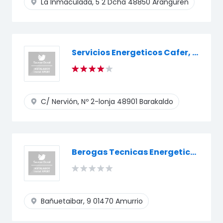
La Inmaculada, 5 2 Dcha
48850 Aranguren
Servicios Energeticos Cafer, S.L.
C/ Nervión, Nº 2-lonja
48901 Barakaldo
Berogas Tecnicas Energeticas, S.L.l
Bañuetaibar, 9
01470 Amurrio