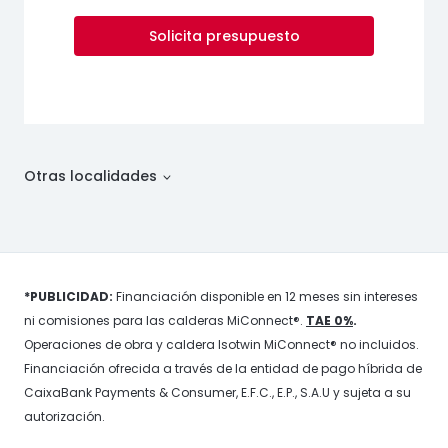
Solicita presupuesto
Otras localidades
*PUBLICIDAD:
Financiación disponible en 12 meses sin intereses
ni comisiones para las calderas MiConnect®.
TAE 0%
.
Operaciones de obra y caldera Isotwin MiConnect® no incluidos.
Financiación ofrecida a través de la entidad de pago híbrida de
CaixaBank Payments & Consumer, E.F.C., E.P., S.A.U y sujeta a su
autorización.